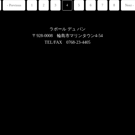
‹ Previous
1
2
3
4
5
6
7
8
Next ›
ラポール デュ パン
〒928-0008 輪島市マリンタウン4-54
TEL/FAX 0768-23-4405